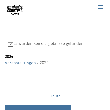
Es wurden keine Ergebnisse gefunden.
2024
2024
Veranstaltungen
Veran
Ve
Anstehende
Liste
An
Such
Suche
Datum
Na
und
wählen.
Heute
Vorherige
Nächste
Ansic
Veranstaltungen
Verans