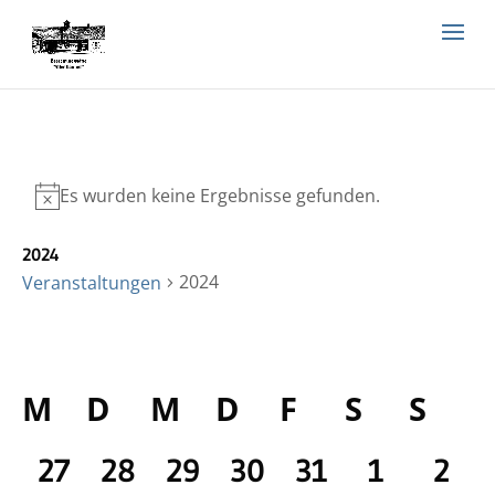
Es wurden keine Ergebnisse gefunden.
2024
2024
Veranstaltungen
Veran
Ve
01/02/2025
Mon
An
Such
Suche
Datum
Kalender
M
D
M
D
F
S
S
Na
und
wählen.
von
Ansic
0
0
0
0
0
0
0
27
28
29
30
31
1
2
Veranstaltungen