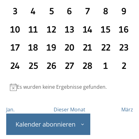
Navig
Veranstaltungen,
Veranstaltungen,
Veranstaltungen,
Veranstaltungen
Veranstaltu
Veranst
Ver
0
0
0
0
0
0
0
3
4
5
6
7
8
9
Veranstaltungen,
Veranstaltungen,
Veranstaltungen,
Veranstaltunge
Veranstaltu
Veranst
Ver
0
0
0
0
0
0
0
10
11
12
13
14
15
16
Veranstaltungen,
Veranstaltungen,
Veranstaltungen,
Veranstaltungen
Veranstaltu
Veranst
Vera
0
0
0
0
0
0
0
17
18
19
20
21
22
23
Veranstaltungen,
Veranstaltungen,
Veranstaltungen,
Veranstaltungen
Veranstaltu
Veranst
Vera
0
0
0
0
0
0
0
24
25
26
27
28
1
2
Veranstaltungen,
Veranstaltungen,
Veranstaltungen,
Veranstaltungen
Veranstaltu
Veranst
Ver
Es wurden keine Ergebnisse gefunden.
Jan.
Dieser Monat
März
Kalender abonnieren